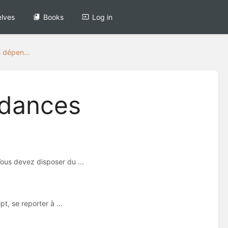
lves
Books
Log in
s dépen...
ndances
ous devez disposer du ...
t, se reporter à ...