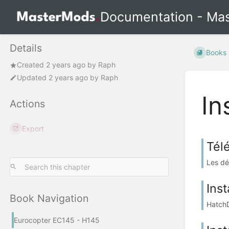
Documentation - Ma
Details
Books
Created
2 years ago
by
Raph
Updated
2 years ago
by
Raph
In
Actions
Export
Tél
Les dé
Inst
Book Navigation
HatchDo
Eurocopter EC145 - H145