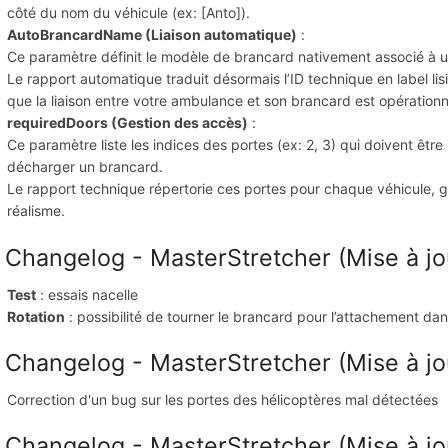
côté du nom du véhicule (ex: [Anto]).
AutoBrancardName (Liaison automatique)
:
Ce paramètre définit le modèle de brancard nativement associé à 
Le rapport automatique traduit désormais l’ID technique en label li
que la liaison entre votre ambulance et son brancard est opérationn
requiredDoors (Gestion des accès)
:
Ce paramètre liste les indices des portes (ex: 2, 3) qui doivent êt
décharger un brancard.
Le rapport technique répertorie ces portes pour chaque véhicule, g
réalisme.
 Changelog - MasterStretcher (Mise à jou
Test
: essais nacelle
Rotation
: possibilité de tourner le brancard pour l’attachement dan
 Changelog - MasterStretcher (Mise à jou
Correction d'un bug sur les portes des hélicoptères mal détectées
 Changelog - MasterStretcher (Mise à jou