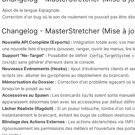
Ajout de la langue Espagnole.
Correction d'un bug où le son de roulement ne pouvait pas être dés
 Changelog - MasterStretcher (Mise à jou
Nouvelle API Complète (Exports) :
Intégration totale avec vos men
une nouvelle liste d'exports (pousser, ranger, ouvrir les menus, lire l
Support "No-Target" :
Possibilité de définir
Config.TargetSystem =
(ox/qb) sans générer d'erreurs dans la console.
Nouveaux Événements (Hooks) :
Ajout d'événements clients et se
scripts (ex: allumer les gyrophares au déploiement du brancard).
Mémorisation du Dossier :
Correction d'un problème agaçant où le
lorsqu'on le posait au sol.
Accessoires au Spawn :
Les brancards (qu'ils soient sortis manuel
apparaissent désormais bien avec les accessoires par défaut défini
Lâcher Réaliste (Ragdoll) :
Si un joueur trébuche, tombe d'un toit ou
instantanément le brancard, évitant les bugs de collision destructeu
Blindage des Actions Externes :
Les actions déclenchées via l'API
rigoureusement les permissions des métiers et l'ouverture des port
les civils !