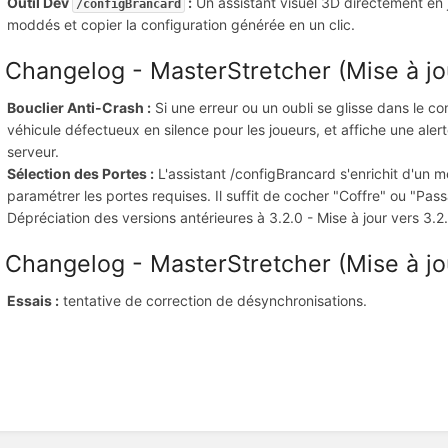
Outil Dev
:
Un assistant visuel 3D directement en 
/configBrancard
moddés et copier la configuration générée en un clic.
 Changelog - MasterStretcher (Mise à jo
Bouclier Anti-Crash :
Si une erreur ou un oubli se glisse dans le conf
véhicule défectueux en silence pour les joueurs, et affiche une aler
serveur.
Sélection des Portes :
L'assistant /configBrancard s'enrichit d'un 
paramétrer les portes requises. Il suffit de cocher "Coffre" ou "Passa
Dépréciation des versions antérieures à 3.2.0 - Mise à jour vers 3.2
 Changelog - MasterStretcher (Mise à jou
Essais :
tentative de correction de désynchronisations.