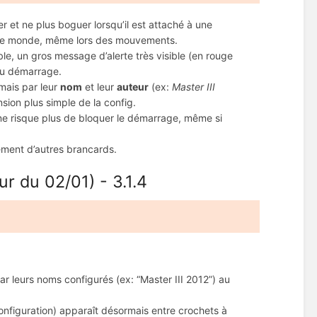
er et ne plus boguer lorsqu’il est attaché à une
ut le monde, même lors des mouvements.
ble, un gros message d’alerte très visible (en rouge
 au démarrage.
rmais par leur
nom
et leur
auteur
(ex:
Master III
ion plus simple de la config.
 ne risque plus de bloquer le démarrage, même si
lement d’autres brancards.
r du 02/01) - 3.1.4
ar leurs noms configurés (ex: “Master III 2012”) au
onfiguration) apparaît désormais entre crochets à