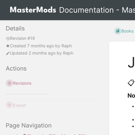
Documentation - Ma
Details
Books
Revision #19
Created
7 months ago
by
Raph
Updated
2 months ago
by
Raph
Actions
📋
Revisions
No
Export
Page Navigation