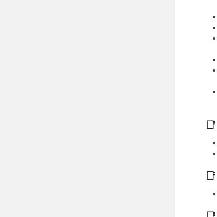
📑
📑
📑