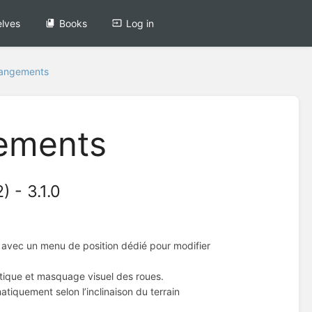
lves
Books
Log in
hangements
ements
 - 3.1.0
 avec un menu de position dédié pour modifier
tique et masquage visuel des roues.
atiquement selon l’inclinaison du terrain