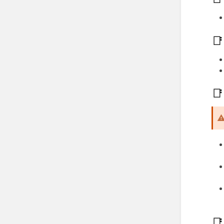
📑
📑
📑